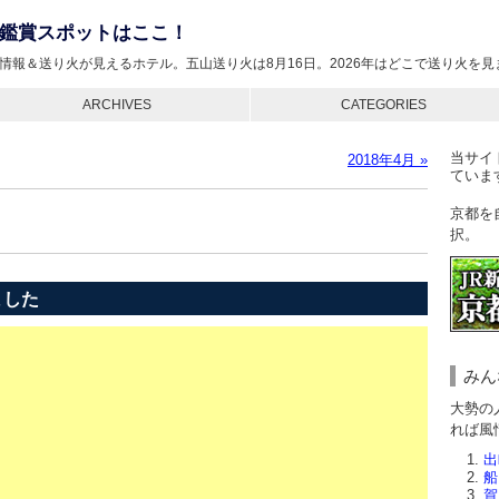
鑑賞スポットはここ！
情報＆送り火が見えるホテル。五山送り火は8月16日。2026年はどこで送り火を
ARCHIVES
CATEGORIES
当サイ
2018年4月 »
ていま
京都を
択。
ました
みん
大勢の
れば風
出
船
賀