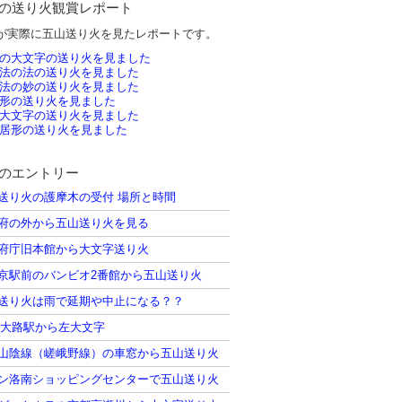
の送り火観賞レポート
が実際に五山送り火を見たレポートです。
の大文字の送り火を見ました
法の法の送り火を見ました
法の妙の送り火を見ました
形の送り火を見ました
大文字の送り火を見ました
居形の送り火を見ました
のエントリー
送り火の護摩木の受付 場所と時間
府の外から五山送り火を見る
府庁旧本館から大文字送り火
京駅前のバンビオ2番館から五山送り火
送り火は雨で延期や中止になる？？
西大路駅から左大文字
山陰線（嵯峨野線）の車窓から五山送り火
ン洛南ショッピングセンターで五山送り火