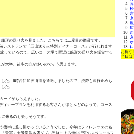
高
松
吉
京
嵐
広
西
京
で
船形の送り火を見ました
。こちらでは二度目の鑑賞です。
ホ
2階レストランで「五山送り火特別ディナーコース」が行われます
レ
お得な
無料開放しているので、広いコース場で間近に
船形の送り火を鑑賞
する
当日は
たが大半。徒歩の方が多いのでそう思えます。
ました。6時台に加茂街道を通過しましたので、渋滞も通行止めも
ました。
のカードがもらえました。
はディナープランを利用するお客さんがほとんどのようで、コース
ちに来るのも楽しそうです。
もう後半に差し掛かっているようでした。今年はフィレンツェの名
と「青冥」大阪堂島本店ダブル監修による伊中折衷のスペシャルフ