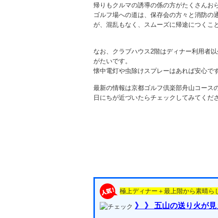
帰りもクルマの誘導の係の方がたくさんお
ゴルフ場への道は、保存会の方々と消防の
が、混乱もなく、スムーズに帰途につくこ
なお、クラブハウス2階はディナー利用者以
がたいです。
懐中電灯や虫除けスプレーはあれば安心で
最新の情報は京都ゴルフ倶楽部舟山コース
日にちが近づいたらチェックしてみてくだ
極上ディナー＋最上階から素晴ら
》 》 五山の送り火が見