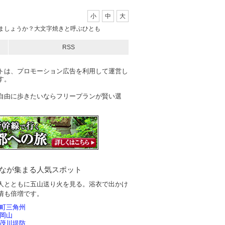
小
中
大
見ましょうか？大文字焼きと呼ぶひとも
RSS
トは、プロモーション広告を利用して運営し
す。
自由に歩きたいならフリープランが賢い選
なが集まる人気スポット
人とともに五山送り火を見る。浴衣で出かけ
情も倍増です。
町三角州
岡山
茂川堤防