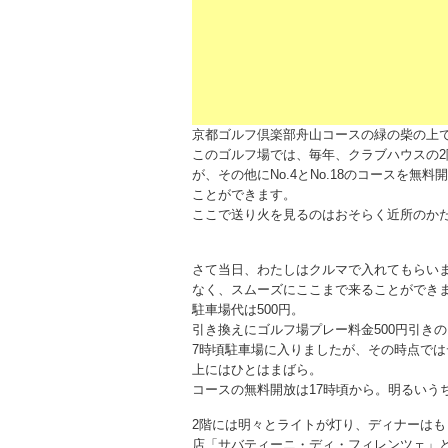
京都ゴルフ倶楽部舟山コースの緑の柴の上
このゴルフ場では、毎年、クラブハウスの
が、その他にNo.4とNo.18のコースを
ことができます。
ここで
送り火を見る
のはおそらく近所のか
さて当日、わたしはクルマで入れてもらい
なく、スムーズにここまで来ることができ
駐車場代は500円。
引き換えにゴルフ場プレー料金500円引き
7時頃駐車場に入りましたが、その時点で
上にはひとはまばら。
コースの無料開放は17時頃から。明るいう
2階には明々とライトが灯り、ディナーは
店「サバティーニ・ディ・フィレンツェ」