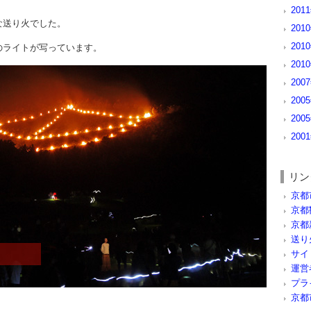
201
な送り火でした。
201
201
のライトが写っています。
201
200
200
200
200
リン
京都
京都
京都
送り
サイ
運営
プラ
京都