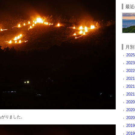
最近
月別
202
202
2022
2021
202
202
202
202
あがりました。
202
201
201