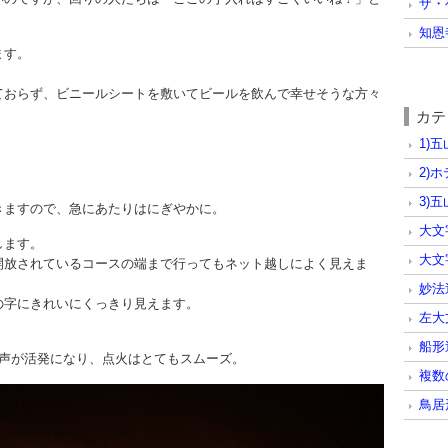
ザ・
知恩
ます。
ておらず、ビニールシートを敷いてビールを飲んで幸せそうな方々
カテ
1)
2)
3)
きますので、急にあたりはにぎやかに。
大文
します。
大文
開放されているコースの端まで行ってもネット越しによく見えま
妙法
の字にきれいにくっきり見えます。
左大
船形
の声が活発になり、点火はとてもスムーズ。
複数
鳥居