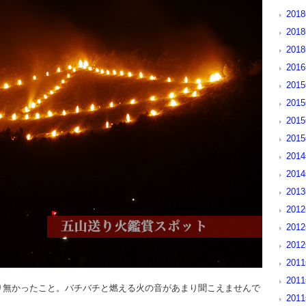
2018
201
201
201
2015
201
201
201
201
2014
201
201
201
201
2011
201
り無かったこと。バチバチと燃える火の音があまり聞こえませんで
201