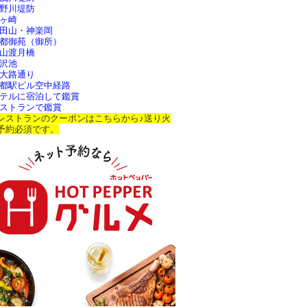
野川堤防
ヶ崎
田山・神楽岡
都御苑（御所）
山渡月橋
沢池
大路通り
都駅ビル空中経路
テルに宿泊して鑑賞
ストランで鑑賞
レストランのクーポンはこちらから♪送り火
予約必須です。