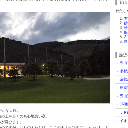
五山
わたし
右
妙
妙
船
左
鳥
最近
五山
京都
京都
長岡
五山
JR
やかな天候。
ＪＲ
生の上を歩くのも心地良い夜。
イオ
体が喜びます。
いのですが、回りの人たちは「ここの手入れはすごくいいね！」と