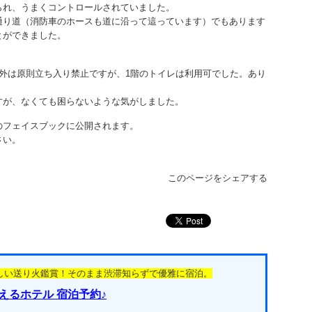
られ、うまくコントロールされていました。
通り道（消防車のホースも道に沿って這っています）でもあります
とができました。
外は原則立ち入り禁止ですが、1階のトイレは利用可でした。あり
すが、なくても困らないような気がしました。
のフェイスブックに公開されます。
さい。
このページをシェアする
しい送り火鑑賞！そのまま渋滞知らずで優雅に宿泊。
えるホテル 宿泊予約♪