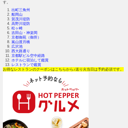
す。
出町三角州
船岡山
賀茂川堤防
高野川堤防
松ヶ崎
吉田山・神楽岡
京都御苑（御所）
嵐山渡月橋
広沢池
西大路通り
京都駅ビル空中経路
ホテルに宿泊して鑑賞
レストランで鑑賞
お得なレストランのクーポンはこちらから♪送り火当日は予約必須です。