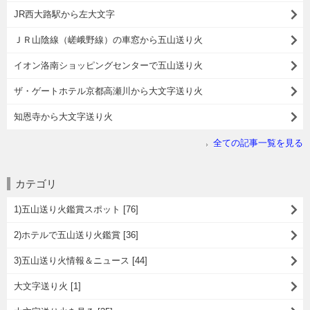
JR西大路駅から左大文字
ＪＲ山陰線（嵯峨野線）の車窓から五山送り火
イオン洛南ショッピングセンターで五山送り火
ザ・ゲートホテル京都高瀬川から大文字送り火
知恩寺から大文字送り火
全ての記事一覧を見る
カテゴリ
1)五山送り火鑑賞スポット [76]
2)ホテルで五山送り火鑑賞 [36]
3)五山送り火情報＆ニュース [44]
大文字送り火 [1]