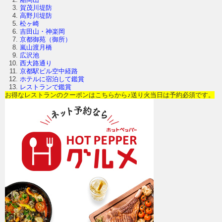
賀茂川堤防
高野川堤防
松ヶ崎
吉田山・神楽岡
京都御苑（御所）
嵐山渡月橋
広沢池
西大路通り
京都駅ビル空中経路
ホテルに宿泊して鑑賞
レストランで鑑賞
お得なレストランのクーポンはこちらから♪送り火当日は予約必須です。