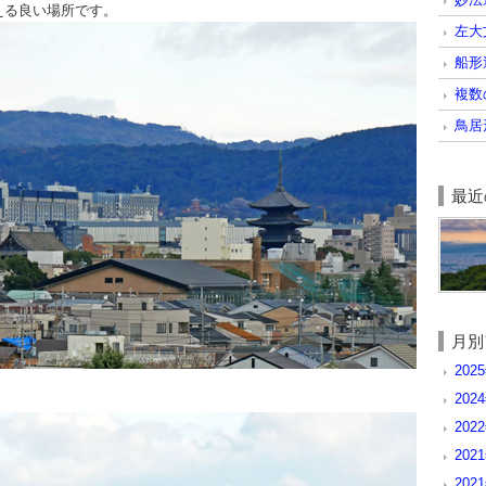
える良い場所です。
左大
船形
複数
鳥居
最近
月別
2025
202
2022
2021
202