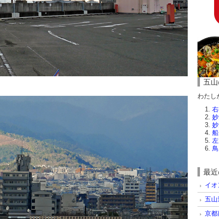
五山
わたし
右
妙
妙
船
左
鳥
最近
イオ
五山
京都