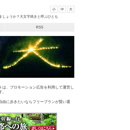
小
中
大
見ましょうか？大文字焼きと呼ぶひとも
RSS
トは、プロモーション広告を利用して運営し
す。
自由に歩きたいならフリープランが賢い選