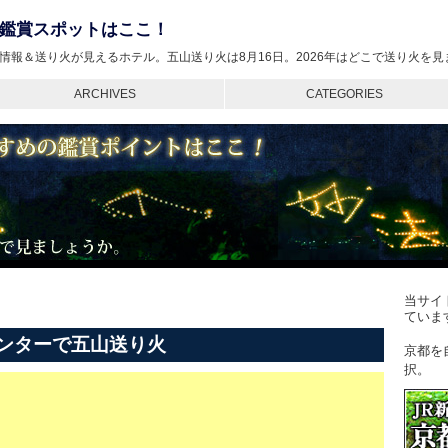
鑑賞スポットはここ！
情報＆送り火が見えるホテル。五山送り火は8月16日。2026年はどこで送り火を
ARCHIVES
CATEGORIES
当サイ
ていま
ンターで五山送り火
京都を
択。