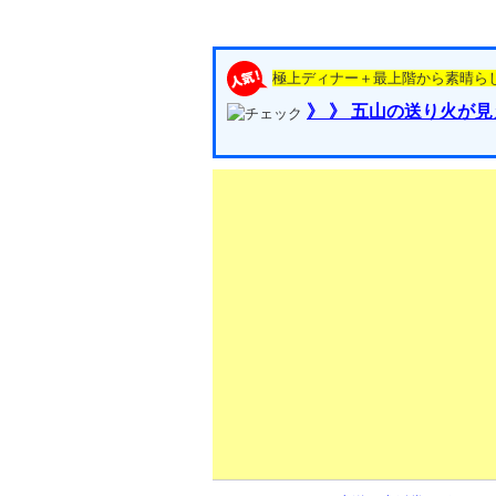
極上ディナー＋最上階から素晴ら
》 》 五山の送り火が見