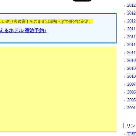
201
201
201
しい送り火鑑賞！そのまま渋滞知らずで優雅に宿泊。
2011
えるホテル 宿泊予約♪
201
201
201
201
201
201
200
200
200
200
リン
京都