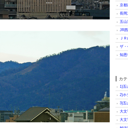
京都
長岡
五山
JR
ＪＲ
ザ・
知恩
カテ
1)
2)
3)
大文
大文
妙法