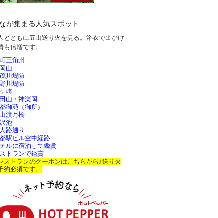
なが集まる人気スポット
人とともに五山送り火を見る。浴衣で出かけ
情も倍増です。
町三角州
岡山
茂川堤防
野川堤防
ヶ崎
田山・神楽岡
都御苑（御所）
山渡月橋
沢池
大路通り
都駅ビル空中経路
テルに宿泊して鑑賞
ストランで鑑賞
レストランのクーポンはこちらから♪送り火
予約必須です。