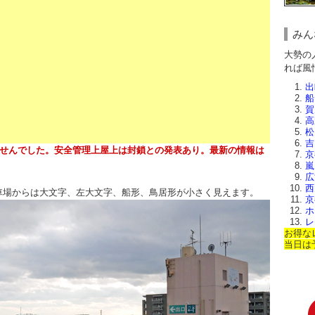
みん
大勢の
れば風
出
船
賀
高
松
吉
われませんでした。安全管理上屋上は封鎖との発表あり。最新の情報は
京
嵐
広
西
車場からは大文字、左大文字、船形、鳥居形が小さく見えます。
京
ホ
レ
お得な
当日は