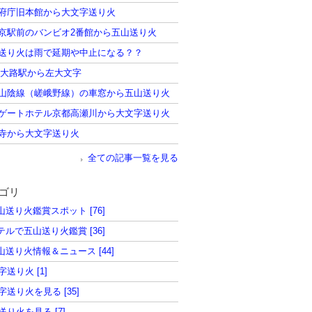
府庁旧本館から大文字送り火
京駅前のバンビオ2番館から五山送り火
送り火は雨で延期や中止になる？？
西大路駅から左大文字
山陰線（嵯峨野線）の車窓から五山送り火
ゲートホテル京都高瀬川から大文字送り火
寺から大文字送り火
全ての記事一覧を見る
ゴリ
五山送り火鑑賞スポット [76]
ホテルで五山送り火鑑賞 [36]
五山送り火情報＆ニュース [44]
字送り火 [1]
字送り火を見る [35]
送り火を見る [7]