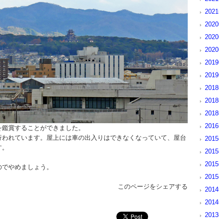
202
202
202
202
201
201
2018
201
201
201
を鑑賞することができました。
行われています。屋上には車の出入りはできなくなっていて、屋台
2015
す。
201
201
のでやめましょう。
201
このページをシェアする
201
2014
201