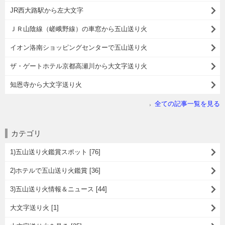
JR西大路駅から左大文字
ＪＲ山陰線（嵯峨野線）の車窓から五山送り火
イオン洛南ショッピングセンターで五山送り火
ザ・ゲートホテル京都高瀬川から大文字送り火
知恩寺から大文字送り火
全ての記事一覧を見る
カテゴリ
1)五山送り火鑑賞スポット [76]
2)ホテルで五山送り火鑑賞 [36]
3)五山送り火情報＆ニュース [44]
大文字送り火 [1]