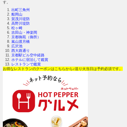
す。
出町三角州
船岡山
賀茂川堤防
高野川堤防
松ヶ崎
吉田山・神楽岡
京都御苑（御所）
嵐山渡月橋
広沢池
西大路通り
京都駅ビル空中経路
ホテルに宿泊して鑑賞
レストランで鑑賞
お得なレストランのクーポンはこちらから♪送り火当日は予約必須です。