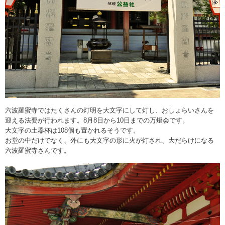
六波羅蜜寺ではたくさんの灯明を大文字にして灯し、おしょらいさんを
迎える法要が行われます。8月8日から10日までの万燈会です。
大文字の土器杯は108個も置かれるそうです。
お堂の中だけでなく、外にも大文字の形に火が灯され、大だらけになる
六波羅蜜寺さんです。