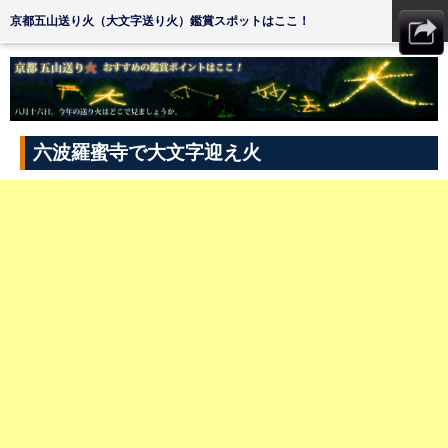
京都五山送り火（大文字送り火）鑑賞スポットはここ！
MENU
六波羅蜜寺で大文字迎え火