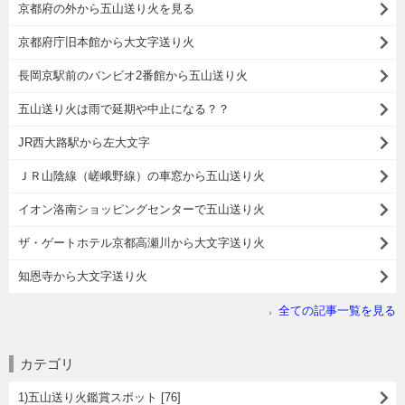
京都府の外から五山送り火を見る
京都府庁旧本館から大文字送り火
長岡京駅前のバンビオ2番館から五山送り火
五山送り火は雨で延期や中止になる？？
JR西大路駅から左大文字
ＪＲ山陰線（嵯峨野線）の車窓から五山送り火
イオン洛南ショッピングセンターで五山送り火
ザ・ゲートホテル京都高瀬川から大文字送り火
知恩寺から大文字送り火
全ての記事一覧を見る
カテゴリ
1)五山送り火鑑賞スポット [76]