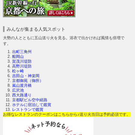
みんなが集まる人気スポット
大勢の人とともに五山送り火を見る。浴衣で出かければ風情も倍増で
す。
出町三角州
船岡山
賀茂川堤防
高野川堤防
松ヶ崎
吉田山・神楽岡
京都御苑（御所）
嵐山渡月橋
広沢池
西大路通り
京都駅ビル空中経路
ホテルに宿泊して鑑賞
レストランで鑑賞
お得なレストランのクーポンはこちらから♪送り火当日は予約必須です。